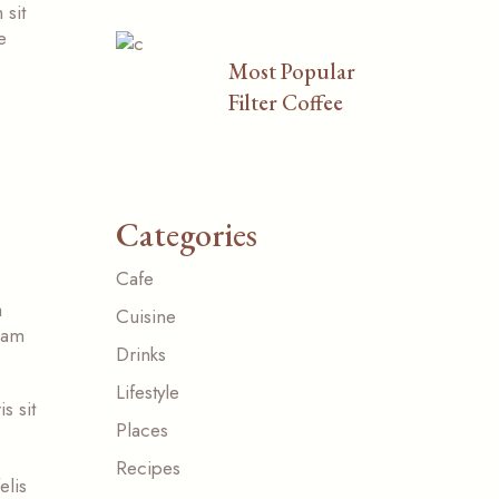
 sit
e
Most Popular
Filter Coffee
Categories
Cafe
a
Cuisine
uam
Drinks
Lifestyle
s sit
Places
Recipes
elis