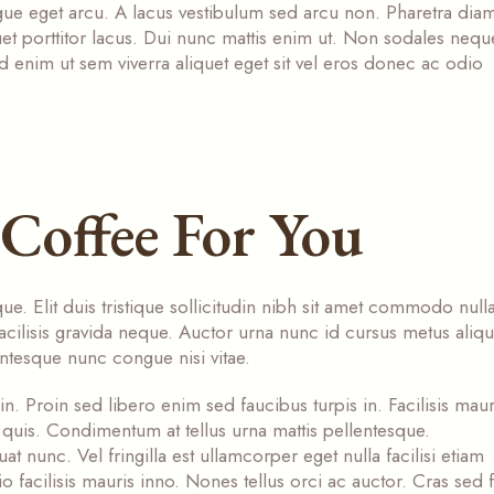
ue eget arcu. A lacus vestibulum sed arcu non. Pharetra diam
quet porttitor lacus. Dui nunc mattis enim ut. Non sodales nequ
 enim ut sem viverra aliquet eget sit vel eros donec ac odio
 Coffee For You
ue. Elit duis tristique sollicitudin nibh sit amet commodo null
acilisis gravida neque. Auctor urna nunc id cursus metus aliq
entesque nunc congue nisi vitae.
in. Proin sed libero enim sed faucibus turpis in. Facilisis mauri
quis. Condimentum at tellus urna mattis pellentesque.
nunc. Vel fringilla est ullamcorper eget nulla facilisi etiam
io facilisis mauris inno. Nones tellus orci ac auctor. Cras sed f