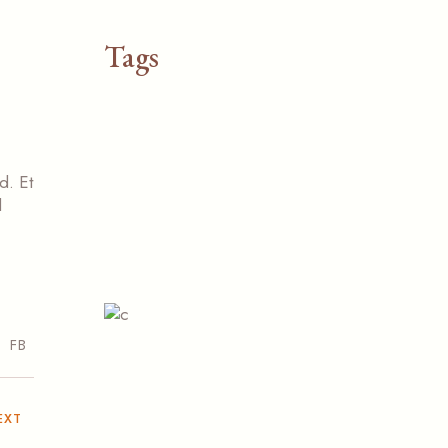
Tags
COFFEE
DRINKING
ENJOYMENT
EVENTS
FOOD
MENU
d. Et
l
RESTAURANT
TASTE
FB
EXT