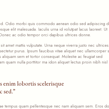
c sed. Odio morbi quis commodo aenean odio sed adipiscing d
sque elit malesuada. Iaculis urna id volutpat lacus laoreet. Ut
. Donec ac odio tempor orci dapibus ultrices donne.
it amet mattis vulputate. Urna neque viverra justo nec ultrices
onsectetur purus. Ipsum faucibus vitae aliquet nec ullamcorper s
liquam sem et tortor consequat. Molestie ac feugiat sed
iam quam nulla porttitor ma idon aliquet lectus proin nibh nisl
 enim lobortis scelerisque
 sed.”
vitae tempus quam pellentesque nec nam aliquam sem. Eros d