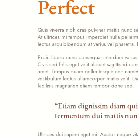
Perfect
Quis viverra nibh cras pulvinar mattis nun
At ultrices mi tempus imperdiet nulla pellente
lectus arcu bibendum at varius vel pharetra
Proin libero nunc consequat interdum varius s
Cras sed felis eget velit aliquet sagittis id c
amet. Tempus quam pellentesque nec names a
vestibulum lectus ullamcorper mattis velit. D
facilisis magnanen etiam tempor done sed.
“Etiam dignissim diam quis
fermentum dui mattis nunc
Ultrices dui sapien eget mi. Auctor neque 