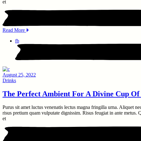
et
Read More
fb
August 25, 2022
Drinks
The Perfect Ambient For A Divine Cup Of
Purus sit amet luctus venenatis lectus magna fringilla urna. Aliquet ne
risus pretium quam vulputate dignissim. Risus feugiat in ante metus. Qu
et