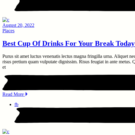
August 20, 2022
Places
Best Cup Of Drinks For Your Break Today
Purus sit amet luctus venenatis lectus magna fringilla urna. Aliquet ne
risus pretium quam vulputate dignissim. Risus feugiat in ante metus. Qu
et
Read More
fb