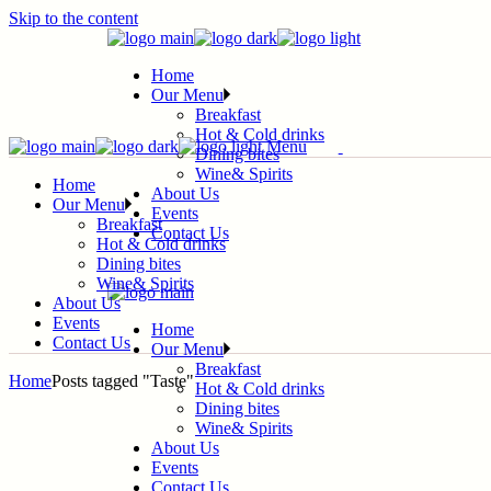
Skip to the content
Home
Our Menu
Breakfast
Hot & Cold drinks
Menu
Dining bites
Wine& Spirits
Home
About Us
Our Menu
Events
Breakfast
Contact Us
Hot & Cold drinks
Dining bites
Wine& Spirits
About Us
Events
Home
Contact Us
Our Menu
Breakfast
Home
Posts tagged "Taste"
Hot & Cold drinks
Dining bites
Wine& Spirits
About Us
Events
Contact Us