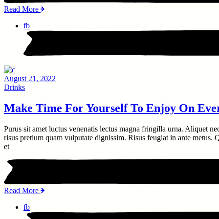
Read More
fb
August 21, 2022
Drinks
Make Time For Yourself To Enjoy On Eve
Purus sit amet luctus venenatis lectus magna fringilla urna. Aliquet ne
risus pretium quam vulputate dignissim. Risus feugiat in ante metus. Qu
et
Read More
fb